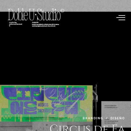
BRANDING / DISEÑO
Circus
de
Fa