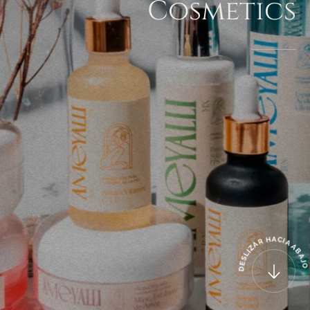
Cosmetics
A
H
C
I
R
A
A
A
Z
B
I
L
A
S
J
E
O
D